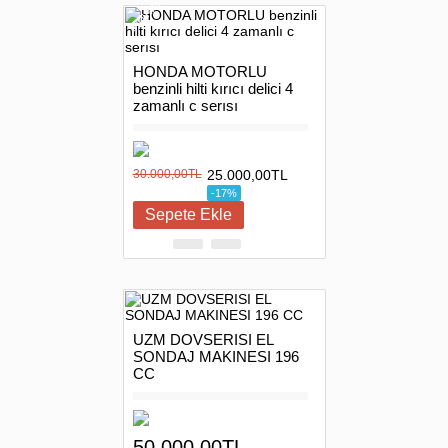
INDIRIM
HONDA MOTORLU
benzinli hilti kırıcı delici 4
zamanlı c serısı
30.000,00TL
25.000,00TL
-17%
UZM DOVSERISI EL
SONDAJ MAKINESI 196
CC
50.000,00TL