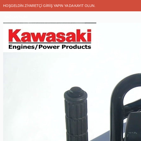
HOŞGELDIN ZIYARETÇI
GIRIŞ YAPIN
YA DA
KAYIT OLUN
.
BAĞLANTILAR